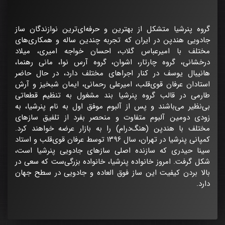
گروه پنرشیا متشکل از بهترین و حرفه‌ای‌ترین نوازندگان ساز
جادویی هندپن در ایران که تجربه چندین ساله و همکاری‌های
مختلف با امیرعباس گلاب، احسان خواجه امیری، میلاد
درخشانی، گروه چارتار، اشوان، گروه آرس نوا، مانی رهنما،
هانیبال یوسف در کنار اجراهای مختلف دارد، در حال حاضر
استادان عرفان قوی‌قلب، امیرعلی رحمانی، ایمان شبخیز و آرش
طارمی در قالب گروه پنرشیا بند مشغول به تنظیم قطعاتی
بی‌نظیر می‌باشند و پس از آلبوم موفق اول به نام پنرشیا، به
زودی دومین آلبوم متفاوت و منحصر بفرد از تلفیق سازهای
مختلف با هندپن (هنگ‌درام) را به بازار عرضه خواهند کرد.
کمپانی پنرشیا در تهران، سال ۱۳۹۶ توسط عرفان قوی‌قلب و استاد
سینا حیدری که سازنده اصلی سازهای جادویی پنرشیا است،
شکل گرفت. امروز خانواده پنرشیا، خانواده بزرگی‌ست که سعی در
بالا بردن کیفیت این ساز فوق العاده و جادویی در سطح جهان
دارد.