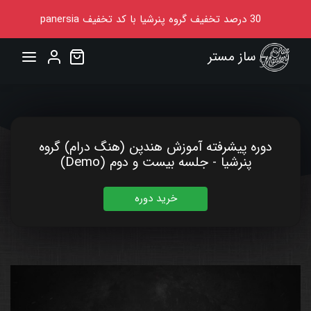
30
درصد تخفیف گروه پنرشیا
با کد تخفیف
panersia
ساز مستر
دوره پیشرفته آموزش هندپن (هنگ درام) گروه
پنرشیا - جلسه بیست و دوم (Demo)
خرید دوره
00:00
00:55