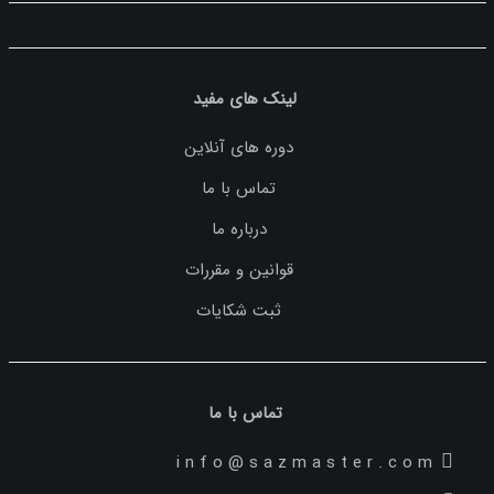
لینک های مفید
دوره های آنلاین
تماس با ما
درباره ما
قوانین و مقررات
ثبت شکایات
تماس با ما
i n f o @ s a z m a s t e r . c o m