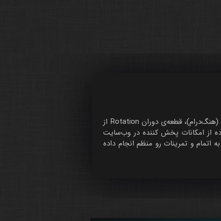
در این جلسه، استاد عرفان قوی‌قلب با استفاده از الگوهای ریتمیک آموزش داده شده در جلسات قبل با ساز هندپن (هنگ‌درام)، قطعه‌ی دوران Rotation از
اده از امکانات پخش کننده در وب‌سایت
 اتمام و تمرینات رو منظم انجام داده