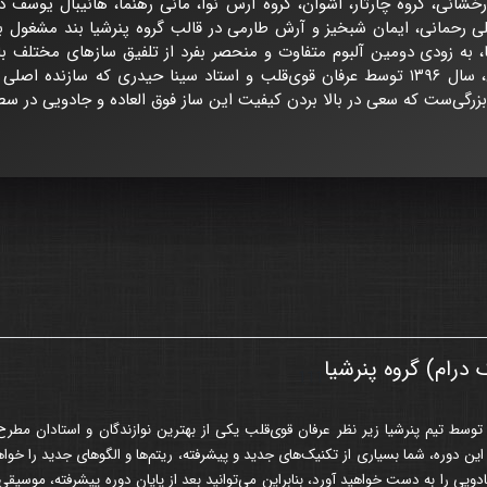
خشانی، گروه چارتار، اشوان، گروه آرس نوا، مانی رهنما، هانیبال یوسف در
لی رحمانی، ایمان شبخیز و آرش طارمی در قالب گروه پنرشیا بند مشغول به
، به زودی دومین آلبوم متفاوت و منحصر بفرد از تلفیق سازهای مختلف با 
خواهند کرد. کمپانی پنرشیا در تهران، سال ۱۳۹۶ توسط عرفان قوی‌قلب و استاد سینا حیدر
ه بزرگی‌ست که سعی در بالا بردن کیفیت این ساز فوق العاده و جادویی در س
درام) گروه پنرشیا
111
توسط تیم پنرشیا زیر نظر عرفان قوی‌قلب یکی از بهترین نوازندگان و استادان مطرح
این دوره، شما بسیاری از تکنیک‌های جدید و پیشرفته، ریتم‌ها و الگوهای جدید را خو
ی را به دست خواهید آورد، بنابراین می‌توانید بعد از پایان دوره پیشرفته، موسیقی 