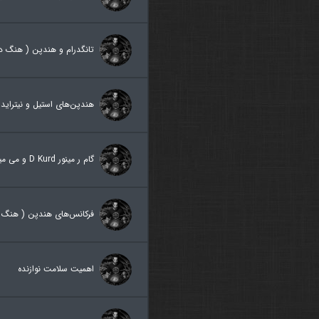
تانگدرام و هندپن ( هنگ در
هندپن‌های استیل و نیتراید
گام ر مینور D Kurd و می مینور E Kurd
فرکانس‌های هندپن ( هنگ د
اهمیت سلامت نوازنده