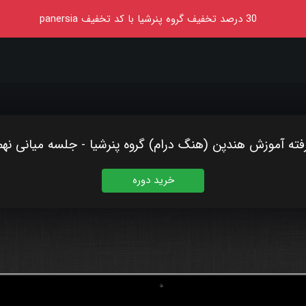
30
درصد تخفیف گروه پنرشیا
با کد تخفیف
panersia
فته آموزش هندپن (هنگ درام) گروه پنرشیا - جلسه میانی نهم 
خرید دوره