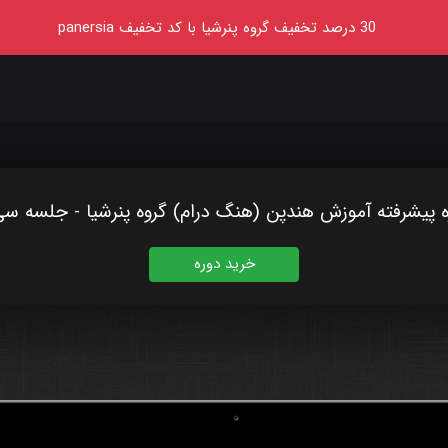
30
درصد تخفیف گروه پنرشیا
با کد تخفیف
panersia
ه پیشرفته آموزش هندپن (هنگ درام) گروه پنرشیا - جلسه سی‌
خرید دوره