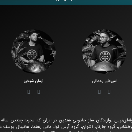
امیرعلی رحمانی
ایمان شبخیز
فه‌ای‌ترین نوازندگان ساز جادویی هندپن در ایران که تجربه چندین ساله
خشانی، گروه چارتار، اشوان، گروه آرس نوا، مانی رهنما، هانیبال یوسف در