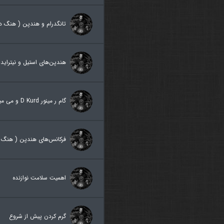
تانگدرام و هندپن ( هنگ در
هندپن‌های استیل و نیتراید
گام ر مینور D Kurd و می مینور E Kurd
فرکانس‌های هندپن ( هنگ د
اهمیت سلامت نوازنده
گرم کردن پیش از شروع