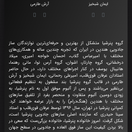
ایمان شبخیز
آرش طارمی
گروه پنرشیا متشکل از بهترین و حرفه‌ای‌ترین نوازندگان ساز
جادویی هندپن در ایران که تجربه چندین ساله و همکاری‌های
مختلف با امیرعباس گلاب، احسان خواجه امیری، میلاد
درخشانی، گروه چارتار، اشوان، گروه آرس نوا، مانی رهنما،
هانیبال یوسف در کنار اجراهای مختلف دارد، در حال حاضر
استادان عرفان قوی‌قلب، امیرعلی رحمانی، ایمان شبخیز و آرش
طارمی در قالب گروه پنرشیا بند مشغول به تنظیم قطعاتی
بی‌نظیر می‌باشند و پس از آلبوم موفق اول به نام پنرشیا، به
زودی دومین آلبوم متفاوت و منحصر بفرد از تلفیق سازهای
مختلف با هندپن (هنگ‌درام) را به بازار عرضه خواهند کرد.
کمپانی پنرشیا در تهران، سال ۱۳۹۶ توسط عرفان قوی‌قلب و استاد
سینا حیدری که سازنده اصلی سازهای جادویی پنرشیا است،
شکل گرفت. امروز خانواده پنرشیا، خانواده بزرگی‌ست که سعی در
بالا بردن کیفیت این ساز فوق العاده و جادویی در سطح جهان