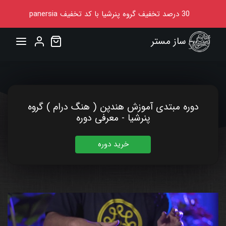
30
درصد تخفیف گروه پنرشیا
با کد تخفیف
panersia
ساز مستر
دوره مبتدی آموزش هندپن ( هنگ درام ) گروه
پنرشیا - معرفی دوره
خرید دوره
00:00
03:19