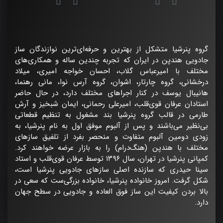
گروه پنرشیا متشکل از بهترین و حرفه‌ای‌ترین نوازندگان ساز
جادویی هندپن در ایران که تجربه چندین ساله و همکاری‌های
مختلف با امیرعباس گلاب، احسان خواجه امیری، میلاد
درخشانی، گروه چارتار، اشوان، گروه آرس نوا، مانی رهنما،
هانیبال یوسف در کنار اجراهای مختلف دارد، در حال حاضر
استادان عرفان قوی‌قلب، امیرعلی رحمانی، ایمان شبخیز و آرش
طارمی در قالب گروه پنرشیا بند مشغول به تنظیم قطعاتی
بی‌نظیر می‌باشند و پس از آلبوم موفق اول به نام پنرشیا، به
زودی دومین آلبوم متفاوت و منحصر بفرد از تلفیق سازهای
مختلف با هندپن (هنگ‌درام) را به بازار عرضه خواهند کرد.
کمپانی پنرشیا در تهران، سال ۱۳۹۶ توسط عرفان قوی‌قلب و استاد
سینا حیدری که سازنده اصلی سازهای جادویی پنرشیا است،
شکل گرفت. امروز خانواده پنرشیا، خانواده بزرگی‌ست که سعی در
بالا بردن کیفیت این ساز فوق العاده و جادویی در سطح جهان
دارد.