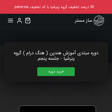
30
درصد تخفیف گروه پنرشیا
با کد تخفیف
panersia
ساز مستر
دوره مبتدی آموزش هندپن ( هنگ درام ) گروه
پنرشیا - جلسه پنجم
خرید دوره