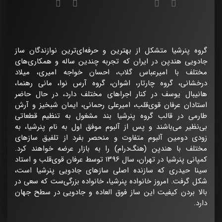
گروه پنرشیا متشکل از بهترین و حرفه‌ای‌ترین نوازندگان ساز
جادویی هندپن در ایران که تجربه چندین ساله و همکاری‌های
مختلف با امیرعباس گلاب، احسان خواجه امیری، میلاد
درخشانی، گروه چارتار، اشوان، گروه آرس نوا، مانی رهنما،
هانیبال یوسف در کنار اجراهای مختلف دارد، در حال حاضر
استادان عرفان قوی‌قلب، امیرعلی رحمانی، ایمان شبخیز و آرش
طارمی در قالب گروه پنرشیا بند مشغول به تنظیم قطعاتی
بی‌نظیر می‌باشند و پس از آلبوم موفق اول به نام پنرشیا، به
زودی دومین آلبوم متفاوت و منحصر بفرد از تلفیق سازهای
مختلف با هندپن (هنگ‌درام) را به بازار عرضه خواهند کرد.
کمپانی پنرشیا در تهران، سال ۱۳۹۶ توسط عرفان قوی‌قلب و استاد
سینا حیدری که سازنده اصلی سازهای جادویی پنرشیا است،
شکل گرفت. امروز خانواده پنرشیا، خانواده بزرگی‌ست که سعی در
بالا بردن کیفیت این ساز فوق العاده و جادویی در سطح جهان
دارد.