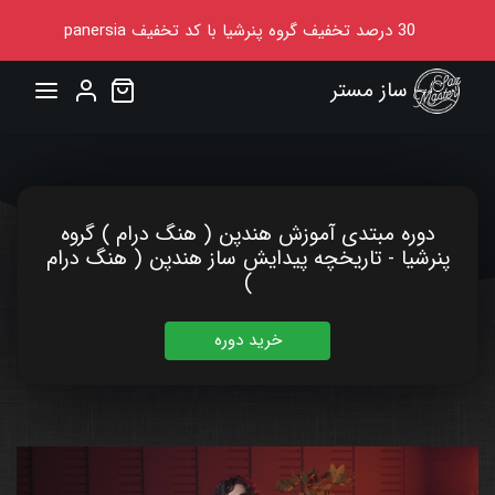
30
درصد تخفیف گروه پنرشیا
با کد تخفیف
panersia
ساز مستر
دوره مبتدی آموزش هندپن ( هنگ درام ) گروه
پنرشیا - تاریخچه پیدایش ساز هندپن ( هنگ درام
)
خرید دوره
00:00
02:43