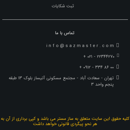
ثبت شکایات
تماس با ما
i n f o @ s a z m a s t e r . c o m
+ ۰۲۱ - ۲۲۳۴۴۲۷۰
+ ۰۹۱۲ - ۳۳۴ ۸۶ ۰۰
تهران - سعادت آباد - مجتمع مسکونی آتیساز بلوک ۱۳ طبقه
پنجم واحد ۳
کليه حقوق اين سایت متعلق به ساز مستر می باشد و کپی برداری از آن به
هر نحو پیگردی قانونی خواهد داشت