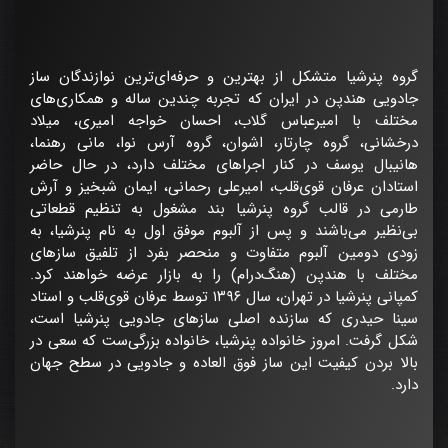
گروه پنرشیا متشکل از بهترین و حرفه‌ای‌ترین نوازندگان ساز
جادویی هندپن در ایران که تجربه چندین ساله و همکاری‌های
مختلف با امیرعباس گلاب، احسان خواجه امیری، میلاد
درخشانی، گروه چارتار، اشوان، گروه آرس نوا، مانی رهنما،
هانیبال یوسف در کنار اجراهای مختلف دارد، در حال حاضر
استادان عرفان قوی‌قلب، امیرعلی رحمانی، ایمان شبخیز و آرش
طارمی در قالب گروه پنرشیا بند مشغول به تنظیم قطعاتی
بی‌نظیر می‌باشند و پس از آلبوم موفق اول به نام پنرشیا، به
زودی دومین آلبوم متفاوت و منحصر بفرد از تلفیق سازهای
مختلف با هندپن (هنگ‌درام) را به بازار عرضه خواهند کرد.
کمپانی پنرشیا در تهران، سال ۱۳۹۶ توسط عرفان قوی‌قلب و استاد
سینا حیدری که سازنده اصلی سازهای جادویی پنرشیا است،
شکل گرفت. امروز خانواده پنرشیا، خانواده بزرگی‌ست که سعی در
بالا بردن کیفیت این ساز فوق العاده و جادویی در سطح جهان
دارد.