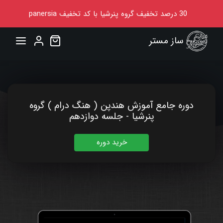
30
درصد تخفیف گروه پنرشیا
با کد تخفیف
panersia
ساز مستر
دوره جامع آموزش هندپن ( هنگ درام ) گروه
پنرشیا - جلسه دوازدهم
خرید دوره