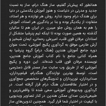
همانطور که پیش‌تر گفتیم، ساز هنگ درام، ساز به نسبت
جدید و مدرنی در دنیاست و هنوز آموزش یکدستی در دنیا
برای هندگ درام وجود نداره. روش هر نوازنده و هر استاد،
متفاوت از یکدیگر بوده و بنا بر یادگیری هر استاد، آموزش
را هم به همان روش جلو میبرن. در ایران هم تا سالیان
گذشته به همین صورت بوده تا اینکه تیم پنرشیا متشکل از
استادان عرفان قوی قلب، امیرعلی رحمانی، ایمان شبخیز و
آرش طارمی موفق به گردآوری پکیج آموزشی، تحت عنوان
دوره جامع آموزش هندپن (هنگ درام) گروه پنرشیا به
همراه کتابی جامع با نام کتاب آموزش جامع هندپن،
نویسنده عرفان قوی قلب شده‌اند. این دوره و پکیج
آموزشی که از طریق وب سایت ساز مستر قابل دسترسی
است، توسط بهترین نوازندگان هنگدرام، فیلم‌برداران،
صدابرداران، نورپردازان و تدوینگرهای متخصص جمع‌آوری
و در اختیار علاقه‌مندان هنگ درام قرار گرفته است. در
گردآوری ویدیوهای آموزشی سعی شده تا واقعی‌ترین و
طبیعی‌ترین صدای ممکن هندپن در کنار تصاویر ویدیویی
با کیفیت در اختیار شما قرار گیرد. همچنین تدوین‌های ساز