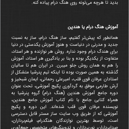
بدید تا هرچه می‌تونه روی هنگ درام پیاده کنه.
آموزش هنگ درام یا هندپن
همانطور که پیش‌تر گفتیم، ساز هنگ درام، ساز به نسبت
جدید و مدرنی در دنیاست و هنوز آموزش یکدستی در دنیا
برای هندگ درام وجود نداره. روش هر نوازنده و هر استاد،
متفاوت از یکدیگر بوده و بنا بر یادگیری هر استاد، آموزش
را هم به همان روش جلو میبرن. در ایران هم تا سالیان
گذشته به همین صورت بوده تا اینکه تیم پنرشیا متشکل از
استادان عرفان قوی قلب، امیرعلی رحمانی، ایمان شبخیز و
آرش طارمی موفق به گردآوری پکیج آموزشی، تحت عنوان
دوره جامع آموزش هندپن (هنگ درام) گروه پنرشیا به
همراه کتابی جامع با نام کتاب آموزش جامع هندپن،
نویسنده عرفان قوی قلب شده‌اند. این دوره و پکیج
آموزشی که از طریق وب سایت ساز مستر قابل دسترسی
است، توسط بهترین نوازندگان هنگدرام، فیلم‌برداران،
صدابرداران، نورپردازان و تدوینگرهای متخصص جمع‌آوری