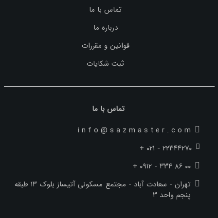
تماس با ما
درباره ما
قوانین و مقررات
ثبت شکایات
تماس با ما
i n f o @ s a z m a s t e r . c o m
+ ۰۲۱ - ۲۲۳۴۴۲۷۰
+ ۰۹۱۲ - ۳۳۴ ۸۶ ۰۰
تهران - سعادت آباد - مجتمع مسکونی آتیساز بلوک ۱۳ طبقه
پنجم واحد ۳