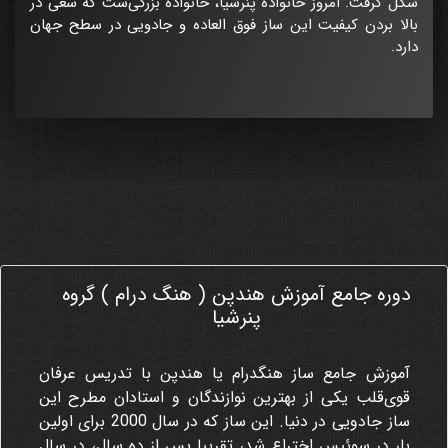
شکل گرفت. امروز خانواده پنرشیا، خانواده بزرگی‌ست که سعی در
بالا بردن کیفیت این ساز فوق العاده و جادویی در سطح جهان
دارد.
دوره جامع آموزش هندپن ( هنگ درام ) گروه
111
پنرشیا
آموزش جامع ساز هنگدرام یا هندپن با تدریس عرفان
قوی‌قلب یکی از بهترین نوازندگان و استادان مطرح این
ساز جادویی در دنیا. این ساز که در سال 2000 برای اولین
بار در سوئیس اختراع شد، تقریبا پس از ده سال، در سال