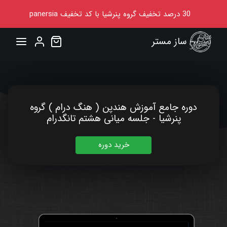
30
درصد تخفیف گروه پنرشیا
با کد تخفیف
panersia
ساز مستر
دوره جامع آموزش هندپن ( هنگ درام ) گروه
پنرشیا - جلسه میانی هشتم تانگدرام
خرید دوره