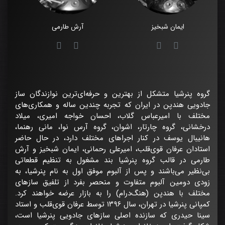
ایمان شبخیز
آرش طارمی
گروه پنرشیا متشکل از بهترین و حرفه‌ای‌ترین نوازندگان ساز
جادویی هندپن در ایران که تجربه چندین ساله و همکاری‌های
مختلف با امیرعباس گلاب، احسان خواجه امیری، میلاد
درخشانی، گروه چارتار، اشوان، گروه آرس نوا، مانی رهنما،
هانیبال یوسف در کنار اجراهای مختلف دارد، در حال حاضر
استادان عرفان قوی‌قلب، امیرعلی رحمانی، ایمان شبخیز و آرش
طارمی در قالب گروه پنرشیا بند مشغول به تنظیم قطعاتی
بی‌نظیر می‌باشند و پس از آلبوم موفق اول به نام پنرشیا، به
زودی دومین آلبوم متفاوت و منحصر بفرد از تلفیق سازهای
مختلف با هندپن (هنگ‌درام) را به بازار عرضه خواهند کرد.
کمپانی پنرشیا در تهران، سال ۱۳۹۶ توسط عرفان قوی‌قلب و استاد
سینا حیدری که سازنده اصلی سازهای جادویی پنرشیا است،