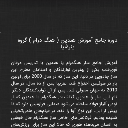
دوره جامع آموزش هندپن ( هنگ درام ) گروه
111
پنرشیا
آموزش جامع ساز هنگدرام یا هندپن با تدریس عرفان
قوی‌قلب یکی از بهترین نوازندگان و استادان مطرح این
ساز جادویی در دنیا. این ساز که در سال 2000 برای اولین
بار در سوئیس اختراع شد، تقریبا پس از ده سال، در سال
2010 به جهان معرفی شد. پس از آن تولیدکنندگان دیگر،
نام این ساز را هندپن گذاشتند. هنگدرام یا هندپن که از
نوعی آلیاژ فولاد ساخته می‌شود صدایی فرازمینی دارد که تا
پیش از این، این نوع آوا را فقط در فیلم‌های علمی‌تخیلی
شنیده بودیم. فرکانس‌های خاص ساز هنگدرام حال خوشی
به انسان می‌دهد؛ طوری که حالا این ساز برای ورزش‌های