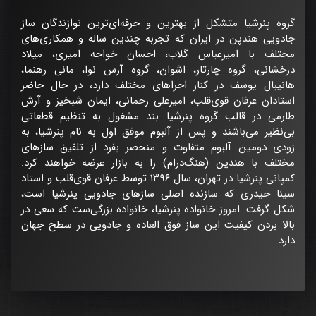
گروه پنرشیا متشکل از بهترین و حرفه‌ای‌ترین نوازندگان ساز
جادویی هندپن در ایران که تجربه چندین ساله و همکاری‌های
مختلف با امیرعباس گلاب، احسان خواجه امیری، میلاد
درخشانی، گروه چارتار، اشوان، گروه آرس نوا، مانی رهنما،
هانیبال یوسف در کنار اجراهای مختلف دارد، در حال حاضر
استادان عرفان قوی‌قلب، امیرعلی رحمانی، ایمان شبخیز و آرش
طارمی در قالب گروه پنرشیا بند مشغول به تنظیم قطعاتی
بی‌نظیر می‌باشند و پس از آلبوم موفق اول به نام پنرشیا، به
زودی دومین آلبوم متفاوت و منحصر بفرد از تلفیق سازهای
مختلف با هندپن (هنگ‌درام) را به بازار عرضه خواهند کرد.
کمپانی پنرشیا در تهران، سال ۱۳۹۶ توسط عرفان قوی‌قلب و استاد
سینا حیدری که سازنده اصلی سازهای جادویی پنرشیا است،
شکل گرفت. امروز خانواده پنرشیا، خانواده بزرگی‌ست که سعی در
بالا بردن کیفیت این ساز فوق العاده و جادویی در سطح جهان
دارد.