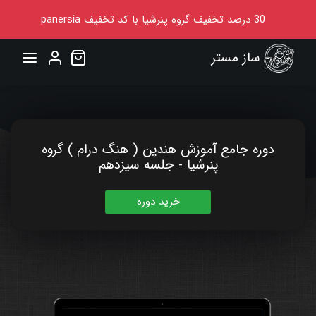
30
درصد تخفیف گروه پنرشیا
با کد تخفیف
panersia
ساز مستر
دوره جامع آموزش هندپن ( هنگ درام ) گروه
پنرشیا - جلسه سیزدهم
خرید دوره