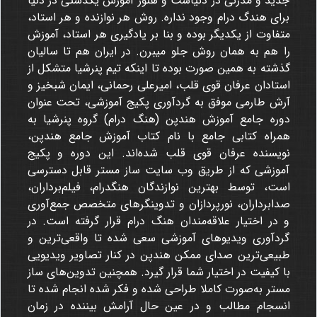
جدید و مدرنی در دنیاست و هنوز آموزش یکدستی در دنیا
برای هندگ درام وجود نداره. روش هر نوازنده و هر استاد،
متفاوت از یکدیگر بوده و بنا بر یادگیری هر استاد، آموزش
را هم به همان روش جلو میبرن. در ایران هم تا سالیان
گذشته به همین صورت بوده تا اینکه تیم پنرشیا متشکل از
استادان عرفان قوی قلب، امیرعلی رحمانی، ایمان شبخیز و
آرش طارمی موفق به گردآوری پکیج آموزشی، تحت عنوان
دوره جامع آموزش هندپن (هنگ درام) گروه پنرشیا به
همراه کتابی جامع با نام کتاب آموزش جامع هندپن،
نویسنده عرفان قوی قلب شده‌اند. این دوره و پکیج
آموزشی که از طریق وب سایت ساز مستر قابل دسترسی
است، توسط بهترین نوازندگان هنگدرام، فیلم‌برداران،
صدابرداران، نورپردازان و تدوینگرهای متخصص جمع‌آوری
و در اختیار علاقه‌مندان هنگ درام قرار گرفته است. در
گردآوری ویدیوهای آموزشی سعی شده تا واقعی‌ترین و
طبیعی‌ترین صدای ممکن هندپن در کنار تصاویر ویدیویی
با کیفیت در اختیار شما قرار گیرد. همچنین تدوین‌های ساز
مستر به‌صورت کاملا طراحی شده و فکر شده انجام شده تا
انسجام مطالب و در عین حال آرامش بیننده در زمان