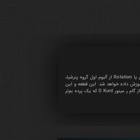
شروع رسمی دوره پیشرفته آموزش آنلاین هندپن و تانگدرام گروه پنرشیا، در قسمت هفدهم بخشی از قطعه دوران یا Rotation از آلبوم اول گروه پنرشیا،
آموزش داده خواهد شد. این قطعه و این
جلسه با ساز هندپن گام می مینور E Kurd آموزش داده شده ولی همانطور که در جلسات پیش‌نیاز اشاره شد با ساز گام ر مینور D Kurd که یک پرده بم‌تر