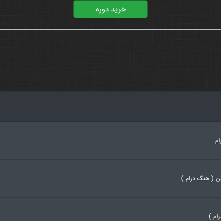
خرید دوره
ام
ن ( هنگ درام )
ام )