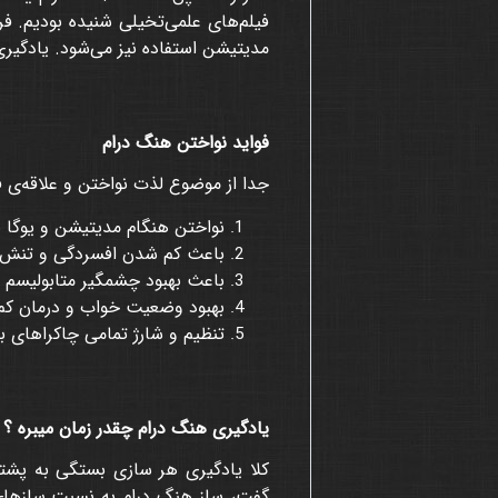
فیلم‌های علمی‌تخیلی شنیده بودیم. 
مدیتیشن استفاده نیز می‌شود. یادگیر
فواید نواختن هنگ درام
جدا از موضوع لذت نواختن و علاقه‌ی ف
نواختن هنگام مدیتیشن و یوگا ب
باعث کم شدن افسردگی و تنش‌ه
باعث بهبود چشمگیر متابولیسم 
بهبود وضعیت خواب و درمان کم 
تنظیم و شارژ تمامی چاکراهای ب
یادگیری هنگ درام چقدر زمان میبره ؟
کلا یادگیری هر سازی بستگی به پشتک
گفت، ساز هنگ درام به نسبت سازهای د