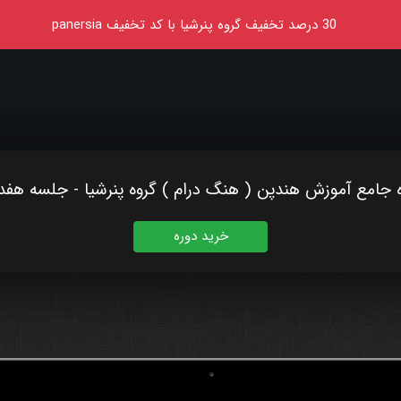
30
درصد تخفیف گروه پنرشیا
با کد تخفیف
panersia
 جامع آموزش هندپن ( هنگ درام ) گروه پنرشیا - جلسه هف
خرید دوره