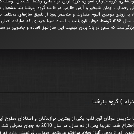
خشانی، گروه چارتار، اشوان، گروه آرس نوا، مانی رهنما، هانیبال یوسف در
لی رحمانی، ایمان شبخیز و آرش طارمی در قالب گروه پنرشیا بند مشغول به
، به زودی دومین آلبوم متفاوت و منحصر بفرد از تلفیق سازهای مختلف با 
خواهند کرد. کمپانی پنرشیا در تهران، سال ۱۳۹۶ توسط عرفان قوی‌قلب و استاد سینا حیدر
ه بزرگی‌ست که سعی در بالا بردن کیفیت این ساز فوق العاده و جادویی در س
م ) گروه پنرشیا
111
 تدریس عرفان قوی‌قلب یکی از بهترین نوازندگان و استادان مطرح این 
سال 2000 برای اولین بار در سوئیس اختراع شد، تقری
دپن که از نوعی آلیاژ فولاد ساخته می‌شود صدایی فرازمینی دارد که تا